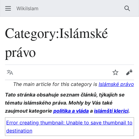
WikiIslam
Sear
Category
:
Islámské
právo
Language
Watch
Vie
The main article for this category is
Islámské právo
Tato stránka obsahuje seznam článků, týkajích se
tématu islámského práva. Mohly by Vás také
zaujmout kategorie
politika a vláda
a
islámští klerici
.
Error creating thumbnail: Unable to save thumbnail to
destination